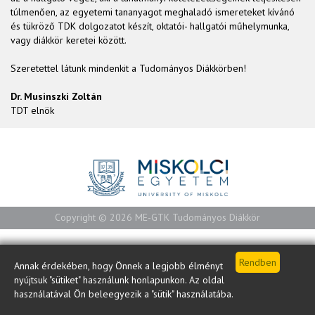
túlmenően, az egyetemi tananyagot meghaladó ismereteket kívánó
és tükröző TDK dolgozatot készít, oktatói- hallgatói műhelymunka,
vagy diákkör keretei között.
Szeretettel látunk mindenkit a Tudományos Diákkörben!
Dr. Musinszki Zoltán
TDT elnök
Copyright © 2026 ME-GTK Tudományos Diákkör
Annak érdekében, hogy Önnek a legjobb élményt
nyújtsuk "sütiket" használunk honlapunkon. Az oldal
használatával Ön beleegyezik a "sütik" használatába.