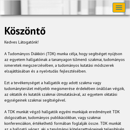
Toggl
naviga
Köszöntő
Kedves Látogatónk!
A Tudományos Diákköri (TDK) munka célja, hogy segítséget nyújtson
az egyetem hallgatóinak a tananyagon túlmenő szakmai, tudományos
ismeretek megszerzésében, a tudományos kutatási módszerek
elsajátításában és a nyelvtudás fejlesztésében.
Ezt a tevékenységet a hallgatók egy adott szakma vagy
tudományterület mélyebb megismerése érdekében önállóan végzik,
az oktatók és kutatók szakmai útmutatásával, az egyetem oktatási
egységeinek szakmai segítségével.
A TDK munkát végző hallgatók egyéni munkájuk eredményeit TDK
dolgozatban, tudományos publikációkban, vagy szakmai
konferenciákon, értékelhető formában foglalják össze. TDK munkát
az a hallgató végez, aki a tanulmányi kötelezettségeinek teljesítésén